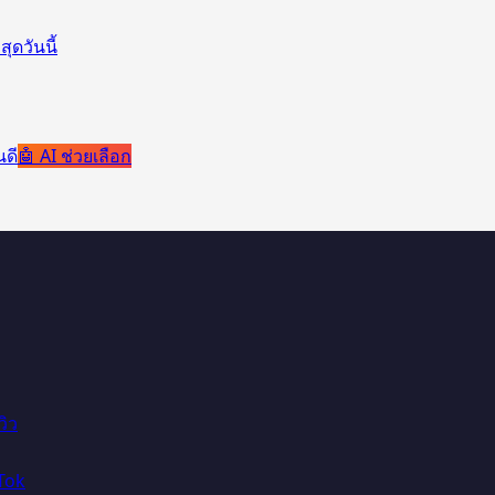
ุดวันนี้
นดี
🤖 AI ช่วยเลือก
วิว
Tok