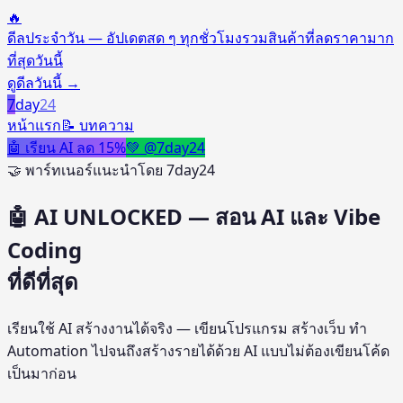
🔥
ดีลประจำวัน — อัปเดตสด ๆ ทุกชั่วโมง
รวมสินค้าที่ลดราคามาก
ที่สุดวันนี้
ดูดีลวันนี้
→
7
day
24
หน้าแรก
📝 บทความ
🤖 เรียน AI ลด 15%
💚 @7day24
🤝 พาร์ทเนอร์แนะนำโดย 7day24
🤖 AI UNLOCKED — สอน AI และ Vibe
Coding
ที่ดีที่สุด
เรียนใช้ AI สร้างงานได้จริง — เขียนโปรแกรม สร้างเว็บ ทำ
Automation ไปจนถึงสร้างรายได้ด้วย AI แบบไม่ต้องเขียนโค้ด
เป็นมาก่อน