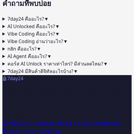
คำถาม
ที่พบบ่อย
7day24 คืออะไร?
▼
AI Unlocked คืออะไร?
▼
Vibe Coding คืออะไร?
▼
Vibe Coding อ่านว่าอะไร?
▼
n8n คืออะไร?
▼
AI Agent คืออะไร?
▼
คอร์ส AI Unlock ราคาเท่าไหร่? มีส่วนลดไหม?
▼
7day24 มีสินค้าดิจิทัลอะไรบ้าง?
▼
🤖
7day24
เนื้อหาความรู้ AI, Vibe Coding และเครื่องมือ AI พร้อมสินค้า
ดิจิทัลของเราเอง — พาร์ทเนอร์แนะนำคอร์สเรียนจาก AI
Unlock
AI Unlock
🤖 หน้าแรก AI Unlock
💎 แพ็กเกจ + ส่วนลด 15%
📚 คอร์ส
ทั้งหมด
⚡ โปรแกรมสำเร็จรูป