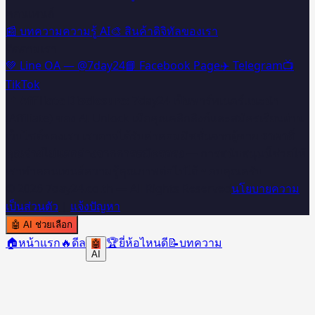
คอนเทนต์
📰 บทความความรู้ AI
🎨 สินค้าดิจิทัลของเรา
ติดตามเรา
💚 Line OA — @7day24
📘 Facebook Page
✈️ Telegram
📺
TikTok
📌 Affiliate Disclosure:
7day24 เป็นพาร์ทเนอร์แนะนำ
(Affiliate) ของ AI Unlock เมื่อคุณคลิกลิงก์และสมัครเรียนผ่าน
เว็บไซต์ของเรา เราอาจได้รับค่าคอมมิชชั่นจากผู้ขาย
ราคาที่
คุณจ่ายไม่แตกต่างจากการสมัครตรง
— การสนับสนุนนี้ช่วยให้
เราทำคอนเทนต์ความรู้คุณภาพต่อไปได้ ขอบคุณครับ 🙏
©
2026
7day24.co.th — All Rights Reserved
นโยบายความ
เป็นส่วนตัว
|
แจ้งปัญหา
🤖
AI ช่วยเลือก
🏠
หน้าแรก
🔥
ดีล
🏆
ยี่ห้อไหนดี
📝
บทความ
🤖
AI