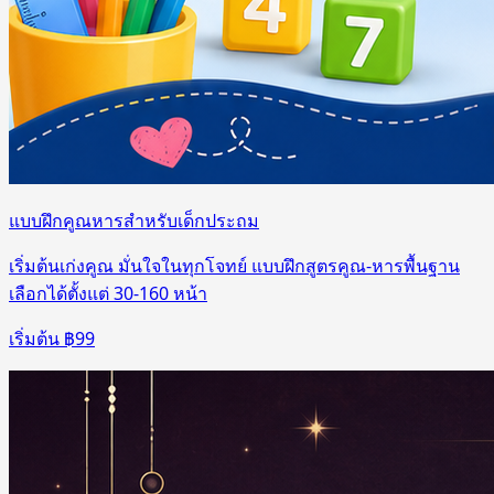
แบบฝึกคูณหารสำหรับเด็กประถม
เริ่มต้นเก่งคูณ มั่นใจในทุกโจทย์ แบบฝึกสูตรคูณ-หารพื้นฐาน
เลือกได้ตั้งแต่ 30-160 หน้า
เริ่มต้น ฿
99