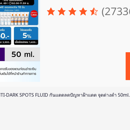
I-DARK SPOTS FLUID กันแดดลดปัญหาฝ้าแดด จุดด่างดำ 50ml.