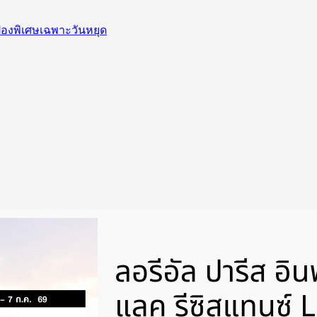
คูปองพิเศษเฉพาะวันหยุด