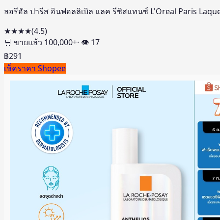
ลอรีอัล ปารีส อินฟอลลิเบิล แลค รีซิสแทนซ์ L'Oreal Paris Laqu
★★★★
(
4.5
)
🛒 ขายแล้ว
100,000
+
· 👁
17
฿
291
เช็คราคา Shopee