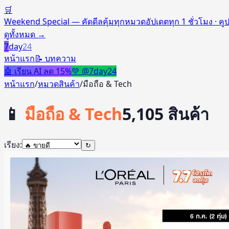
🛒
Weekend Special — คัดดีลคุ้มทุกหมวด
อัปเดตทุก 1 ชั่วโมง · 
ดูทั้งหมด
→
7
day
24
หน้าแรก
📝 บทความ
🤖 เรียน AI ลด 15%
💚 @7day24
หน้าแรก
/
หมวดสินค้า
/
มือถือ & Tech
📱
มือถือ & Tech
5,105
สินค้า
เรียง:
↻