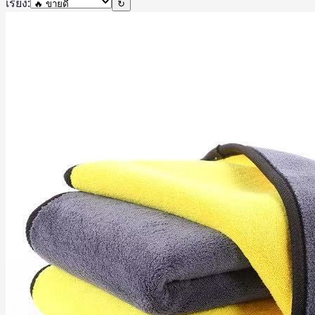
เรียง:
↻