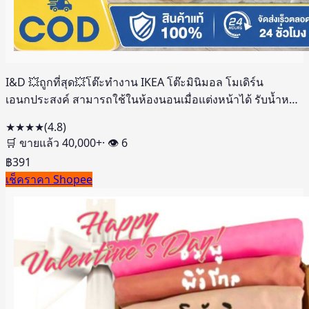
I&D 💥ถูกที่สุด💥โต๊ะทำงาน IKEA โต๊ะมินิมอล โมเดิร์น
เอนกประสงค์ สามารถใช้ในห้องนอนเมื่อแต่งหน้าได้ รับน้ำหนัก
ได้ 300KG
★★★★
(
4.8
)
🛒 ขายแล้ว
40,000
+
· 👁
6
฿
391
เช็คราคา Shopee