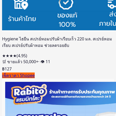
Hygiene ไฮยีน สเปรย์หอมปรับผ้าเรียบเร็ว 220 มล. สเปรย์หอม
เรียบ สเปรย์ปรับผ้าหอม ช่วยลดรอยยับ
★★★★
(
4.95
)
🛒 ขายแล้ว
50,000
+
· 👁
11
฿
127
เช็คราคา Shopee