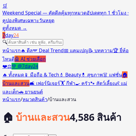
🛒
Weekend Special — คัดดีลคุ้มทุกหมวด
อัปเดตทุก 1 ชั่วโมง ·
คูปองพิเศษเฉพาะวันหยุด
ดูทั้งหมด
→
7
day
24
🔍
หน้าแรก
🔥 ดีล
🪽 Deal Trend
📅 แคมเปญ
📝 บทความ
🏆 ยี่ห้อ
ไหนดี
🤖 AI ช่วยเลือก
❤️
⚖️
💚 @7day24
🔥
ทั้งหมด
📱
มือถือ & Tech
💄
Beauty
💊
สุขภาพ
👗
แฟชั่น
🏠
บ้านและสวน
🛋️
เฟอร์นิเจอร์
🏋️
กีฬา
🍳
ครัว
🐾
สัตว์เลี้ยง
👶
แม่
และเด็ก
🚗
ยานยนต์
หน้าแรก
/
หมวดสินค้า
/
บ้านและสวน
🏠
บ้านและสวน
4,586
สินค้า