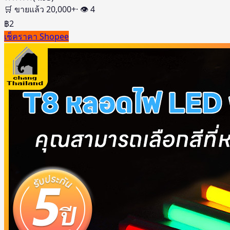
🛒 ขายแล้ว
20,000
+
· 👁
4
฿
2
เช็คราคา Shopee