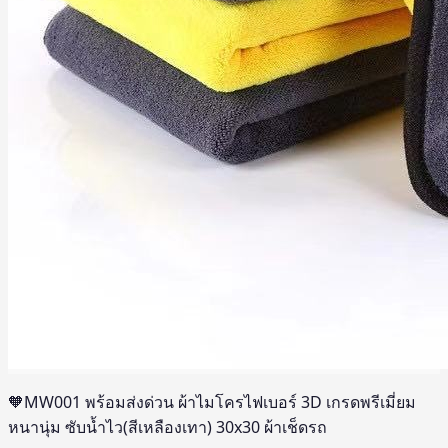
🧡MW001 พร้อมส่งด่วน ผ้าไมโครไฟเบอร์ 3D เกรดพรีเมี่ยม
หนานุ่ม ซับน้ำไว(สีเหลืองเทา) 30x30 ผ้าเช็ดรถ