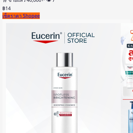
฿
14
เช็คราคา Shopee