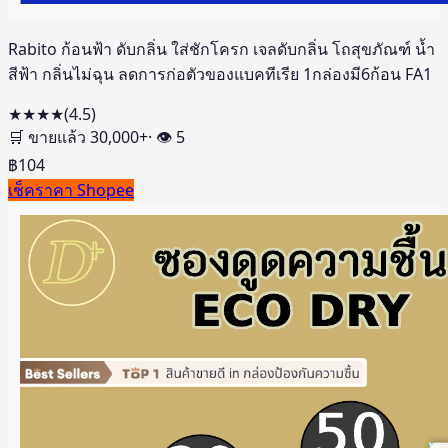
Rabito ก้อนฟ้า ดับกลิ่น ใส่ชักโครก เจลดับกลิ่น โถสุขภัณฑ์ น้ำ
สีฟ้า กลิ่นไม่ฉุน ลดการก่อตัวของแบคทีเรีย 1กล่องมี6ก้อน FA1
★★★★
(
4.5
)
🛒 ขายแล้ว
30,000
+
· 👁
5
฿
104
เช็คราคา Shopee