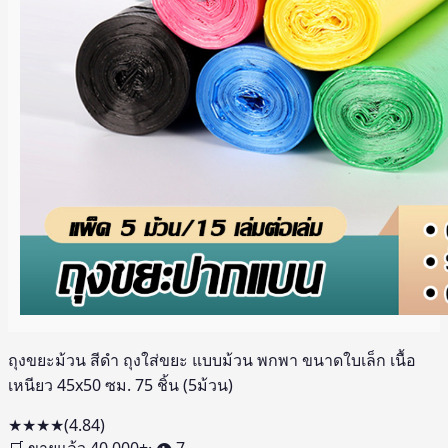
ถุงขยะม้วน สีดำ ถุงใส่ขยะ แบบม้วน พกพา ขนาดใบเล็ก เนื้อ
เหนียว 45x50 ซม. 75 ชิ้น (5ม้วน)
★★★★
(
4.84
)
🛒 ขายแล้ว
40,000
+
· 👁
7