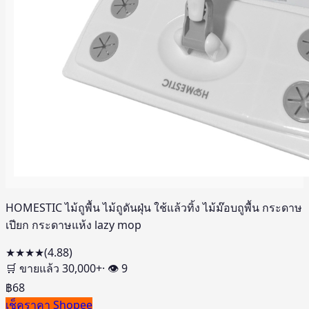
HOMESTIC ไม้ถูพื้น ไม้ถูดันฝุ่น ใช้แล้วทิ้ง ไม้ม๊อบถูพื้น กระดาษ
เปียก กระดาษแห้ง lazy mop
★★★★
(
4.88
)
🛒 ขายแล้ว
30,000
+
· 👁
9
฿
68
เช็คราคา Shopee