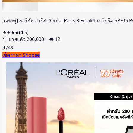
[แพ็กคู่] ลอรีอัล ปารีส L’Oréal Paris Revitalift เดย์ครีม SPF3
★★★★
(
4.5
)
🛒 ขายแล้ว
200,000
+
· 👁
12
฿
749
เช็คราคา Shopee