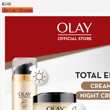
฿
248
เช็คราคา Shopee