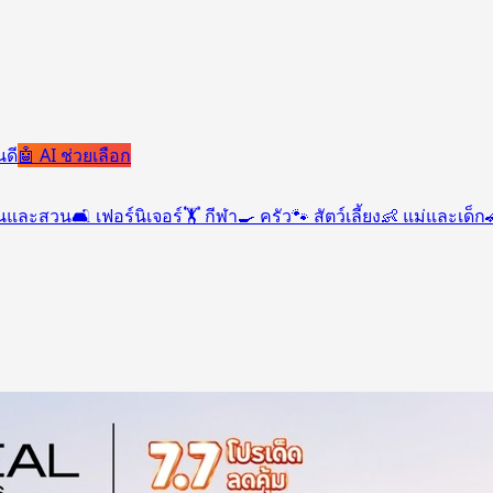
นดี
🤖 AI ช่วยเลือก
านและสวน
🛋️
เฟอร์นิเจอร์
🏋️
กีฬา
🍳
ครัว
🐾
สัตว์เลี้ยง
👶
แม่และเด็ก