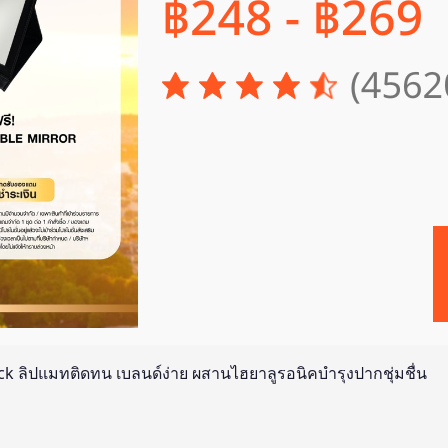
tick ลิปแมทติดทน เบลนด์ง่าย ผสานไฮยาลูรอนิคบำรุงปากชุ่มชื่น