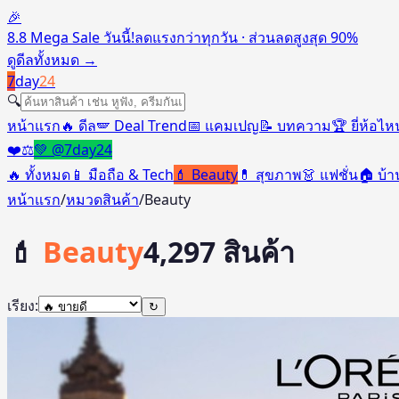
🎉
8.8 Mega Sale วันนี้!
ลดแรงกว่าทุกวัน · ส่วนลดสูงสุด 90%
ดูดีลทั้งหมด
→
7
day
24
🔍
หน้าแรก
🔥 ดีล
🪽 Deal Trend
📅 แคมเปญ
📝 บทความ
🏆 ยี่ห้อไห
❤️
⚖️
💚 @7day24
🔥
ทั้งหมด
📱
มือถือ & Tech
💄
Beauty
💊
สุขภาพ
👗
แฟชั่น
🏠
บ้
หน้าแรก
/
หมวดสินค้า
/
Beauty
💄
Beauty
4,297
สินค้า
เรียง:
↻