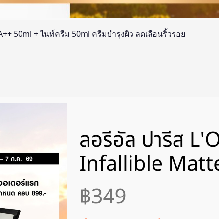
5 PA++ 50ml + ไนท์ครีม 50ml ครีมบำรุงผิว ลดเลือนริ้วรอย