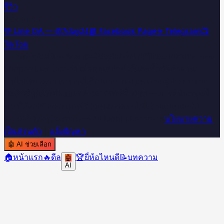
รีวิว
ติดตามเรา
💚 Line OA — @7day24
📘 Facebook Page
✈️ Telegram
📺
TikTok
📌 Affiliate Disclosure:
7day24 เป็น Affiliate Partner ของ
Shopee และ Lazada เมื่อคุณคลิกลิงก์และซื้อสินค้าผ่าน
เว็บไซต์ของเรา เราอาจได้รับค่าคอมมิชชั่นจากผู้ขาย
ราคา
สินค้าที่คุณจ่ายไม่แตกต่างจากการซื้อตรง
— การสนับสนุนนี้
ช่วยให้เราทำคอนเทนต์รีวิวคุณภาพต่อไปได้ ขอบคุณครับ 🙏
©
2026
7day24.co.th — All Rights Reserved
นโยบายความ
เป็นส่วนตัว
|
แจ้งปัญหา
🤖
AI ช่วยเลือก
🏠
หน้าแรก
🔥
ดีล
🏆
ยี่ห้อไหนดี
📝
บทความ
🤖
AI