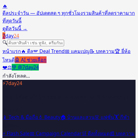
🔥
ดีลประจำวัน — อัปเดตสด ๆ ทุกชั่วโมง
รวมสินค้าที่ลดราคามาก
ที่สุดวันนี้
ดูดีลวันนี้
→
7
day
24
🔍
หน้าแรก
🔥 ดีล
🪽 Deal Trend
📅 แคมเปญ
📝 บทความ
🏆 ยี่ห้อ
ไหนดี
🤖 AI ช่วยเลือก
❤️
⚖️
💚 @7day24
กำลังโหลด...
⚡
7day24
เว็บรวมดีลสินค้า Shopee & Lazada คัดโดย AI อัปเดตทุกวัน
หมวดหมู่
📱 Tech & มือถือ
💄 Beauty
🏠 บ้านและสวน
👗 แฟชั่น
🏋️ กีฬา
ดีลพิเศษ
⚡ Flash Sale
📅 Campaign Calendar
🛒 ดีลทั้งหมด
📰 บทความ