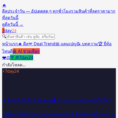
🔥
ดีลประจำวัน — อัปเดตสด ๆ ทุกชั่วโมง
รวมสินค้าที่ลดราคามาก
ที่สุดวันนี้
ดูดีลวันนี้
→
7
day
24
🔍
หน้าแรก
🔥 ดีล
🪽 Deal Trend
📅 แคมเปญ
📝 บทความ
🏆 ยี่ห้อ
ไหนดี
🤖 AI ช่วยเลือก
❤️
⚖️
💚 @7day24
กำลังโหลด...
⚡
7day24
เว็บรวมดีลสินค้า Shopee & Lazada คัดโดย AI อัปเดตทุกวัน
หมวดหมู่
📱 Tech & มือถือ
💄 Beauty
🏠 บ้านและสวน
👗 แฟชั่น
🏋️ กีฬา
ดีลพิเศษ
⚡ Flash Sale
📅 Campaign Calendar
🛒 ดีลทั้งหมด
📰 บทความ