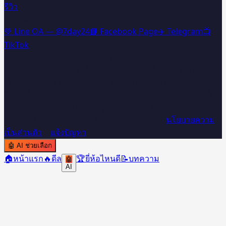
รีวิว
ติดตามเรา
💚 Line OA — @7day24
📘 Facebook Page
✈️ Telegram
📺
TikTok
📌 Affiliate Disclosure:
7day24 เป็น Affiliate Partner ของ
Shopee และ Lazada เมื่อคุณคลิกลิงก์และซื้อสินค้าผ่าน
เว็บไซต์ของเรา เราอาจได้รับค่าคอมมิชชั่นจากผู้ขาย
ราคา
สินค้าที่คุณจ่ายไม่แตกต่างจากการซื้อตรง
— การสนับสนุนนี้
ช่วยให้เราทำคอนเทนต์รีวิวคุณภาพต่อไปได้ ขอบคุณครับ 🙏
©
2026
7day24.co.th — All Rights Reserved
นโยบายความ
เป็นส่วนตัว
|
แจ้งปัญหา
🤖
AI ช่วยเลือก
🏠
หน้าแรก
🔥
ดีล
🏆
ยี่ห้อไหนดี
📝
บทความ
🤖
AI