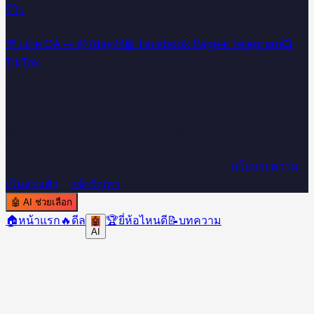
รีวิว
ติดตามเรา
💚 Line OA — @7day24
📘 Facebook Page
✈️ Telegram
📺
TikTok
📌 Affiliate Disclosure:
7day24 เป็น Affiliate Partner ของ
Shopee และ Lazada เมื่อคุณคลิกลิงก์และซื้อสินค้าผ่าน
เว็บไซต์ของเรา เราอาจได้รับค่าคอมมิชชั่นจากผู้ขาย
ราคา
สินค้าที่คุณจ่ายไม่แตกต่างจากการซื้อตรง
— การสนับสนุนนี้
ช่วยให้เราทำคอนเทนต์รีวิวคุณภาพต่อไปได้ ขอบคุณครับ 🙏
©
2026
7day24.co.th — All Rights Reserved
นโยบายความ
เป็นส่วนตัว
|
แจ้งปัญหา
🤖
AI ช่วยเลือก
🏠
หน้าแรก
🔥
ดีล
🏆
ยี่ห้อไหนดี
📝
บทความ
🤖
AI