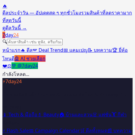
🔥
ดีลประจำวัน — อัปเดตสด ๆ ทุกชั่วโมง
รวมสินค้าที่ลดราคามาก
ที่สุดวันนี้
ดูดีลวันนี้
→
7
day
24
🔍
หน้าแรก
🔥 ดีล
🪽 Deal Trend
📅 แคมเปญ
📝 บทความ
🏆 ยี่ห้อ
ไหนดี
🤖 AI ช่วยเลือก
❤️
⚖️
💚 @7day24
กำลังโหลด...
⚡
7day24
เว็บรวมดีลสินค้า Shopee & Lazada คัดโดย AI อัปเดตทุกวัน
หมวดหมู่
📱 Tech & มือถือ
💄 Beauty
🏠 บ้านและสวน
👗 แฟชั่น
🏋️ กีฬา
ดีลพิเศษ
⚡ Flash Sale
📅 Campaign Calendar
🛒 ดีลทั้งหมด
📰 บทความ