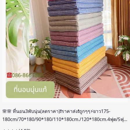
🌸🌸 ที่นอน3พับนุ่น(ลดราคา)❗️ราคาส่ง❗️ถูกๆๆ⚡️ยาว175-
180cm/70*180/90*180/110*180cm./120*180cm.4ฟุต/5ฟุต/6
เดอร์