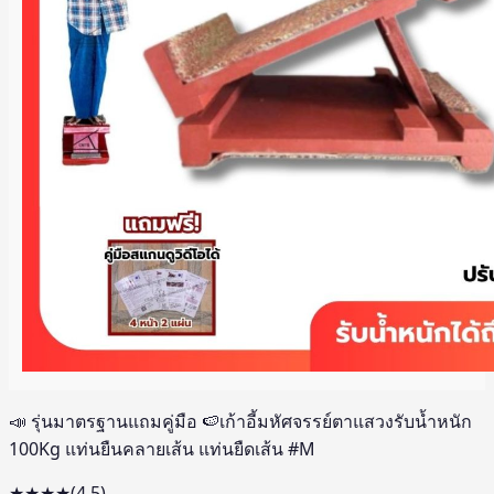
📣 รุ่นมาตรฐานแถมคู่มือ 🍉เก้าอี้มหัศจรรย์ตาแสวงรับน้ำหนัก
100Kg แท่นยืนคลายเส้น แท่นยืดเส้น #M
★★★★
(
4.5
)