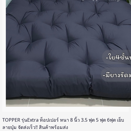
TOPPER รุ่นExtra ท็อปเปอร์ หนา 8 นิ้ว 3.5 ฟุต 5 ฟุต 6ฟุต เย็บ
ลายบุ๋ม จัดส่งเร็ว‼️ สินค้าพร้อมส่ง