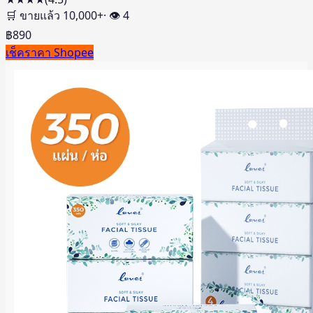
🛒 ขายแล้ว
10,000
+
· 👁
4
฿
890
เช็คราคา Shopee