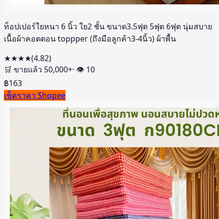
ท็อปเปอร์ใยหนา 6 นิ้ว ใย2 ชั้น ขนาด3.5ฟุต 5ฟุต 6ฟุต นุ่มสบาย
เนื้อผ้าคอตตอน toppper (ถึงมือลูกค้า3-4นิ้ว) ผ้าพื้น
★★★★
(
4.82
)
🛒 ขายแล้ว
50,000
+
· 👁
10
฿
163
เช็คราคา Shopee