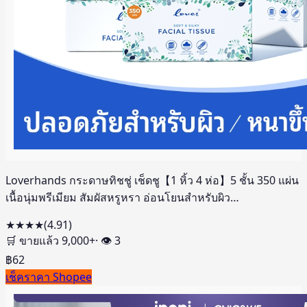
Loverhands กระดาษทิชชู่ เช็ดชู【1 หิ้ว 4 ห่อ】5 ชั้น 350 แผ่น
เนื้อนุ่มพรีเมียม สัมผัสหรูหรา อ่อนโยนสำหรับผิว
บอบบาง✨tissue
★★★★
(
4.91
)
🛒 ขายแล้ว
9,000
+
· 👁
3
฿
62
เช็คราคา Shopee