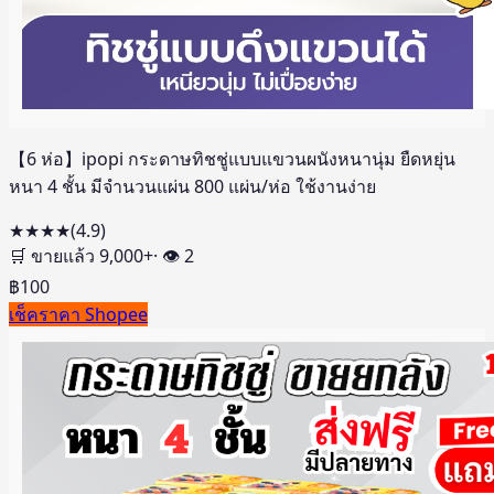
【6 ห่อ】ipopi กระดาษทิชชู่แบบแขวนผนังหนานุ่ม ยืดหยุ่น
หนา 4 ชั้น มีจำนวนแผ่น 800 แผ่น/ห่อ ใช้งานง่าย
★★★★
(
4.9
)
🛒 ขายแล้ว
9,000
+
· 👁
2
฿
100
เช็คราคา Shopee