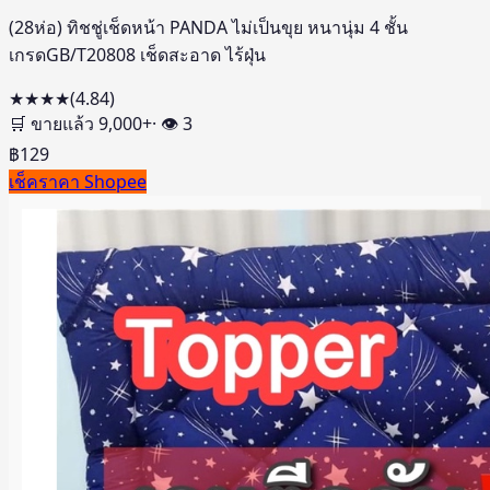
(28ห่อ) ทิชชู่เช็ดหน้า PANDA ไม่เป็นขุย หนานุ่ม 4 ชั้น
เกรดGB/T20808 เช็ดสะอาด ไร้ฝุ่น
★★★★
(
4.84
)
🛒 ขายแล้ว
9,000
+
· 👁
3
฿
129
เช็คราคา Shopee