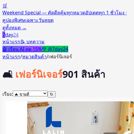
🛒
Weekend Special — คัดดีลคุ้มทุกหมวด
อัปเดตทุก 1 ชั่วโมง ·
คูปองพิเศษเฉพาะวันหยุด
ดูทั้งหมด
→
7
day
24
หน้าแรก
📝 บทความ
🤖 เรียน AI ลด 15%
💚 @7day24
หน้าแรก
/
หมวดสินค้า
/
เฟอร์นิเจอร์
🛋️
เฟอร์นิเจอร์
901
สินค้า
เรียง:
↻