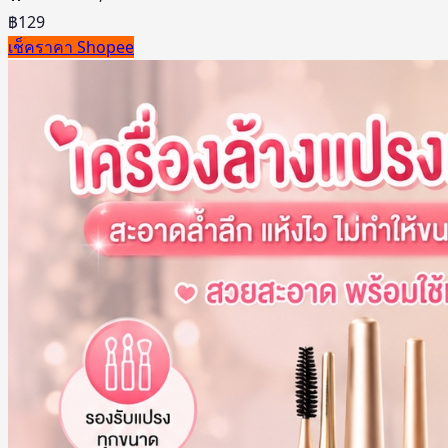
฿
129
เช็คราคา Shopee