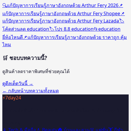
🔍
แก้ปัญหาการเรียนรู้ภาษาอังกฤษด้วย Arthur Fery 2026
📌
แก้ปัญหาการเรียนรู้ภาษาอังกฤษด้วย Arthur Fery Shopee
📌
แก้ปัญหาการเรียนรู้ภาษาอังกฤษด้วย Arthur Fery Lazada
🏷️
โค้ดส่วนลด education
🏷️
โปร 8.8 education
📂
education
ยี่ห้อไหนดี
📌
แก้ปัญหาการเรียนรู้ภาษาอังกฤษด้วย ราคาถูก คุ้ม
ไหม
🛒 ชอบบทความนี้?
ดูสินค้าลดราคาพิเศษที่ช่วยคุณได้
ดูดีลเด็ดวันนี้ →
← กลับหน้าบทความทั้งหมด
⚡
7day24
เว็บรวมดีลสินค้า Shopee & Lazada คัดโดย AI อัปเดตทุกวัน
หมวดหมู่
📱 Tech & มือถือ
💄 Beauty
🏠 บ้านและสวน
👗 แฟชั่น
🏋️ กีฬา