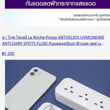
ลา โรช-โพเซย์ La Roche-Posay ANTHELIOS UVMUNE400
ANTI-DARK SPOTS FLUID กันแดดลดปัญหาฝ้าแดด จุดด่างดำ
50ml.
฿
1,200