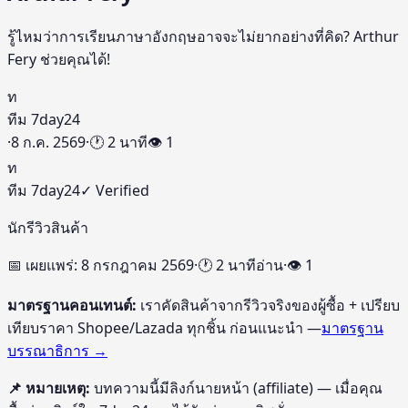
รู้ไหมว่าการเรียนภาษาอังกฤษอาจจะไม่ยากอย่างที่คิด? Arthur
Fery ช่วยคุณได้!
ท
ทีม 7day24
·
8 ก.ค. 2569
·
🕐
2
นาที
👁
1
ท
ทีม 7day24
✓ Verified
นักรีวิวสินค้า
📅 เผยแพร่:
8 กรกฎาคม 2569
·
🕐
2
นาทีอ่าน
·
👁
1
มาตรฐานคอนเทนต์:
เราคัดสินค้าจากรีวิวจริงของผู้ซื้อ + เปรียบ
เทียบราคา Shopee/Lazada ทุกชิ้น ก่อนแนะนำ —
มาตรฐาน
บรรณาธิการ →
📌 หมายเหตุ:
บทความนี้มีลิงก์นายหน้า (affiliate) — เมื่อคุณ