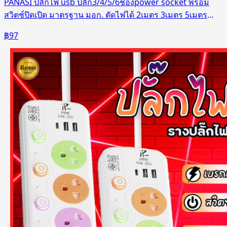
PANASI ปลั๊กไฟ usb ปลั๊ก3/4/5/6ช่องpower socket พร้อม
สวิตช์ปิดเปิด มาตรฐาน มอก. ตัดไฟได้ 2เมตร 3เมตร 5เมตร
10เมตร
฿
97