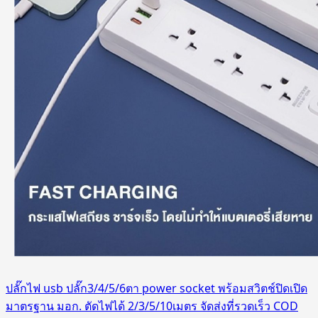
ปลั๊กไฟ usb ปลั๊ก3/4/5/6ตา power socket พร้อมสวิตช์ปิดเปิด
มาตรฐาน มอก. ตัดไฟได้ 2/3/5/10เมตร จัดส่งที่รวดเร็ว COD