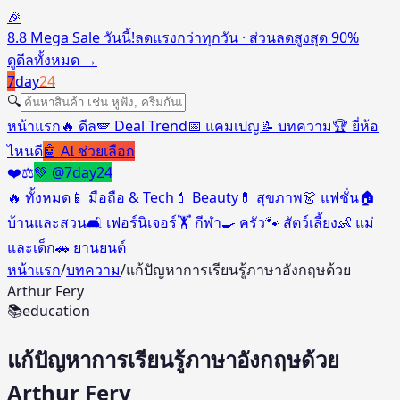
🎉
8.8 Mega Sale วันนี้!
ลดแรงกว่าทุกวัน · ส่วนลดสูงสุด 90%
ดูดีลทั้งหมด
→
7
day
24
🔍
หน้าแรก
🔥 ดีล
🪽 Deal Trend
📅 แคมเปญ
📝 บทความ
🏆 ยี่ห้อ
ไหนดี
🤖 AI ช่วยเลือก
❤️
⚖️
💚 @7day24
🔥
ทั้งหมด
📱
มือถือ & Tech
💄
Beauty
💊
สุขภาพ
👗
แฟชั่น
🏠
บ้านและสวน
🛋️
เฟอร์นิเจอร์
🏋️
กีฬา
🍳
ครัว
🐾
สัตว์เลี้ยง
👶
แม่
และเด็ก
🚗
ยานยนต์
หน้าแรก
/
บทความ
/
แก้ปัญหาการเรียนรู้ภาษาอังกฤษด้วย
Arthur Fery
📚
education
แก้ปัญหาการเรียนรู้ภาษาอังกฤษด้วย
Arthur Fery