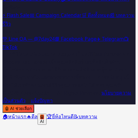
ดีลพิเศษ
⚡ Flash Sale
📅 Campaign Calendar
🛒 ดีลทั้งหมด
📰 บทความ
รีวิว
ติดตามเรา
💚 Line OA — @7day24
📘 Facebook Page
✈️ Telegram
📺
TikTok
📌 Affiliate Disclosure:
7day24 เป็น Affiliate Partner ของ
Shopee และ Lazada เมื่อคุณคลิกลิงก์และซื้อสินค้าผ่าน
เว็บไซต์ของเรา เราอาจได้รับค่าคอมมิชชั่นจากผู้ขาย
ราคา
สินค้าที่คุณจ่ายไม่แตกต่างจากการซื้อตรง
— การสนับสนุนนี้
ช่วยให้เราทำคอนเทนต์รีวิวคุณภาพต่อไปได้ ขอบคุณครับ 🙏
©
2026
7day24.co.th — All Rights Reserved
นโยบายความ
เป็นส่วนตัว
|
แจ้งปัญหา
🤖
AI ช่วยเลือก
🏠
หน้าแรก
🔥
ดีล
🏆
ยี่ห้อไหนดี
📝
บทความ
🤖
AI